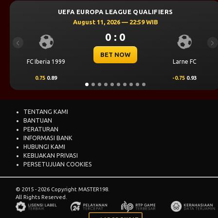
UEFA EUROPA LEAGUE QUALIFIERS
U
August 11, 2026 — 22:59 WIB
0 : 0
Previous
Ne
BET NOW
a 1999
Larne FC
Bodo Gli
0.89
-0.75
0.93
0.75
0.7
TENTANG KAMI
BANTUAN
PERATURAN
INFORMASI BANK
HUBUNGI KAMI
KEBIJAKAN PRIVASI
PERSETUJUAN COOKIES
© 2015 - 2026 Copyright MASTER198.
All Rights Reserved.