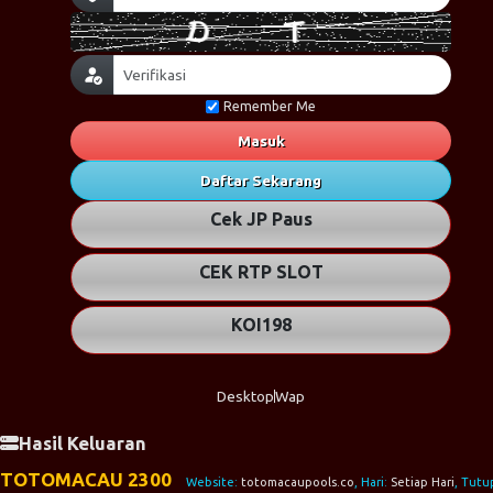
Remember Me
Masuk
Daftar Sekarang
Cek JP Paus
CEK RTP SLOT
KOI198
Desktop
Wap
Hasil Keluaran
TOTOMACAU 2300
Website:
totomacaupools.co
, Hari:
Setiap Hari
, Tutu